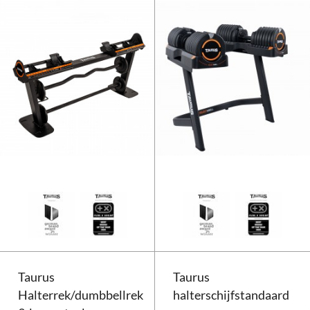
Taurus Selectabell Weight Rack
Taurus
Taurus
Halterrek/dumbbellrek
halterschijfstandaard