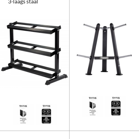
3-laags staal
Taurus Halterrek/dumbbellrek 3-