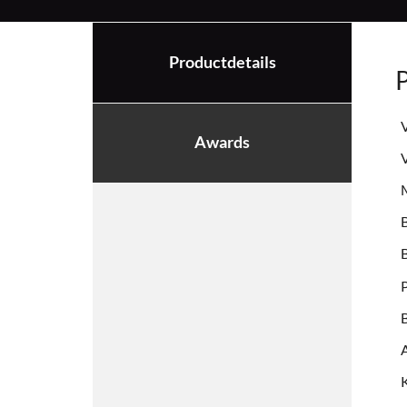
Productdetails
P
V
Awards
V
M
B
P
A
K