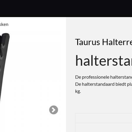
kken
Taurus Halterr
halterst
De professionele halterstand
De halterstandaard biedt pl
kg.
Next