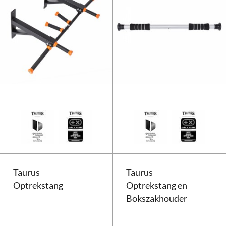
Taurus Multi Optrekstang - Pull 
Taurus
Taurus
Optrekstang
Optrekstang en
Bokszakhouder