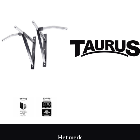
Taurus Optrekstang 2-delig
Het merk