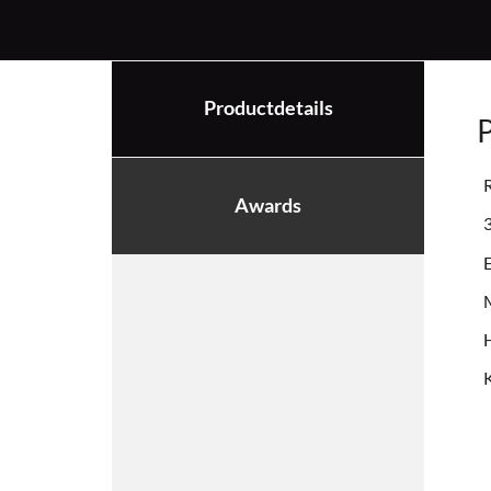
Productdetails
P
R
Awards
3
E
M
H
K