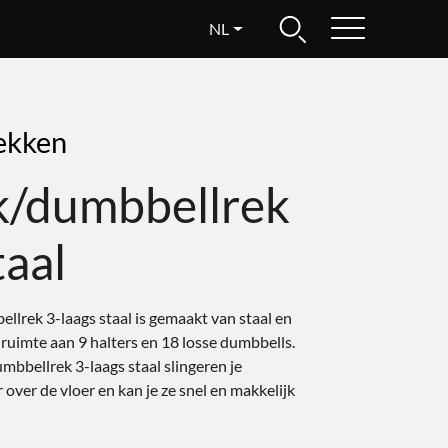
NL
ekken
k/dumbbellrek
taal
llrek 3-laags staal is gemaakt van staal en
t ruimte aan 9 halters en 18 losse dumbbells.
mbbellrek 3-laags staal slingeren je
over de vloer en kan je ze snel en makkelijk