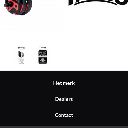
Taurus Aerobic Halterset 20 kg
Het merk
Dealers
Contact