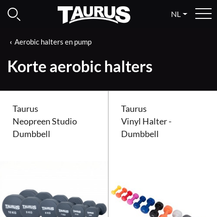
NL
Aerobic halters en pump
Korte aerobic halters
Taurus
Taurus
Neopreen Studio
Vinyl Halter -
Dumbbell
Dumbbell