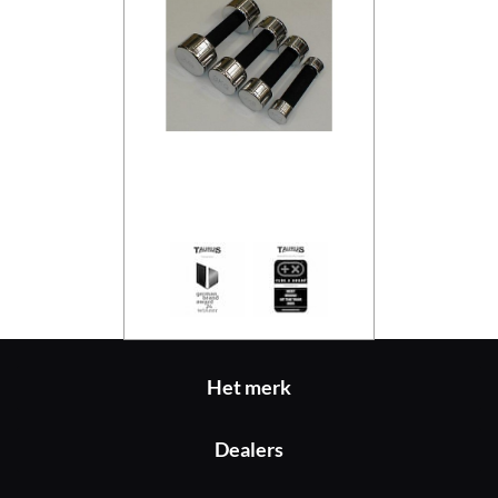
Taurus Halter (C
Het merk
Dealers