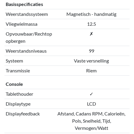
Basisspecificaties
Weerstandssysteem
Magnetisch - handmatig
Vliegwielmassa
12.5
Opvouwbaar/Rechtop
✗
opbergen
Weerstandsniveaus
99
Systeem
Vaste versnelling
Transmissie
Riem
Console
Tablethouder
✓
Displaytype
LCD
Displayfeedback
Afstand, Cadans RPM, Calorieën,
Pols, Snelheid, Tijd,
Vermogen/Watt