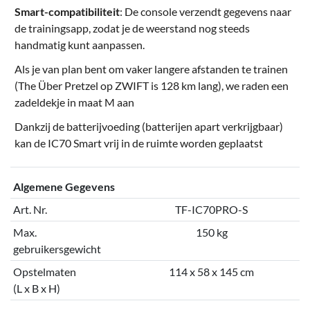
Smart-compatibiliteit
: De console verzendt gegevens naar
de trainingsapp, zodat je de weerstand nog steeds
handmatig kunt aanpassen.
Als je van plan bent om vaker langere afstanden te trainen
(The Über Pretzel op ZWIFT is 128 km lang), we raden een
zadeldekje in
maat M
aan
Dankzij de batterijvoeding (batterijen apart verkrijgbaar)
kan de IC70 Smart vrij in de ruimte worden geplaatst
Algemene Gegevens
Art. Nr.
TF-IC70PRO-S
Max.
150 kg
gebruikersgewicht
Opstelmaten
114 x 58 x 145 cm
(L x B x H)