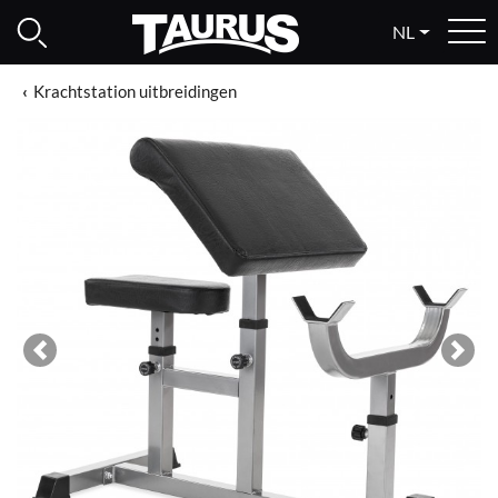
NL
Krachtstation uitbreidingen
Previous
Next